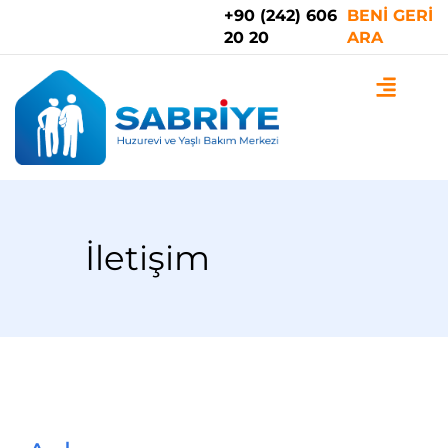
İçeriğe
+90 (242) 606
BENİ GERİ
20 20
ARA
atla
İletişim